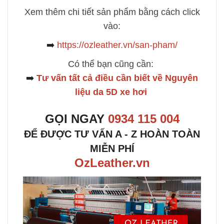
Xem thêm chi tiết sản phẩm bằng cách click
vào:
➡️
https://ozleather.vn/san-pham/
Có thể bạn cũng cần:
➡️
Tư vấn tất cả điều cần biết về Nguyên
liệu da 5D xe hơi
GỌI NGAY
0934 115 004
ĐỂ ĐƯỢC TƯ VẤN A - Z HOÀN TOÀN
MIỄN PHÍ
OzLeather.vn