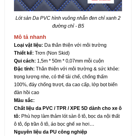
Lót sàn Da PVC hình vuông nhẵn đen chỉ xanh 2
đường chỉ - B5
Mô tả nhanh
Loại vật liệu:
Da thân thiện với môi trường
Thiết kế:
Trơn (Non Skid)
Qui cách:
1,5m * 50m * 0,07mm mỗi cuộn
Đặc tính:
Thân thiện với môi trường & sức khỏe:
trọng lượng nhẹ, có thể tái chế, chống thấm
100%, đáy chống trượt, da cao cấp, lớp bọt biển
đàn hồi cao
Màu sắc:
Chất liệu da PVC / TPR / XPE 5D dành cho xe ô
tô:
Phù hợp làm thảm lót sàn ô tô, bọc da nội thất
ô tô, ốp trần ô tô, áo bọc ghế xe hơi…
Nguyên liệu da PU công nghiệp