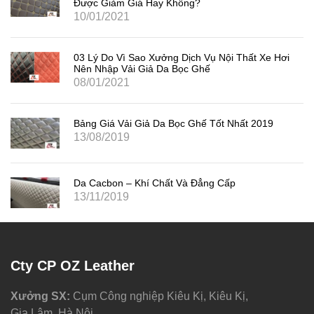
Được Giảm Giá Hay Không?
10/01/2021
03 Lý Do Vì Sao Xưởng Dịch Vụ Nội Thất Xe Hơi
Nên Nhập Vải Giả Da Bọc Ghế
08/01/2021
Bảng Giá Vải Giả Da Bọc Ghế Tốt Nhất 2019
13/08/2019
Da Cacbon – Khí Chất Và Đẳng Cấp
13/11/2019
Cty CP OZ Leather
Xưởng SX:
Cụm Công nghiệp Kiêu Kị, Kiêu Kị,
Gia Lâm, Hà Nội