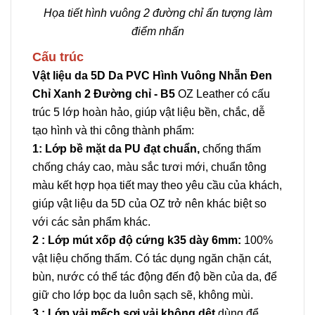
Họa tiết hình vuông 2 đường chỉ ấn tượng làm
điểm nhấn
Cấu trúc
Vật liệu da 5D Da PVC Hình Vuông Nhẵn Đen
Chỉ Xanh 2 Đường chỉ - B5
OZ Leather có cấu
trúc 5 lớp hoàn hảo, giúp vật liệu bền, chắc, dễ
tạo hình và thi công thành phẩm:
1: Lớp bề mặt da PU đạt chuẩn,
chống thấm
chống cháy cao, màu sắc tươi mới, chuẩn tông
màu kết hợp họa tiết may theo yêu cầu của khách,
giúp vật liệu da 5D của OZ trở nên khác biệt so
với các sản phẩm khác.
2 : Lớp mút xốp độ cứng k35 dày 6mm:
100%
vật liệu chống thấm. Có tác dụng ngăn chặn cát,
bùn, nước có thể tác động đến độ bền của da, để
giữ cho lớp bọc da luôn sạch sẽ, không mùi.
3 : Lớp vải mếch sợi vải không dệt
dùng để