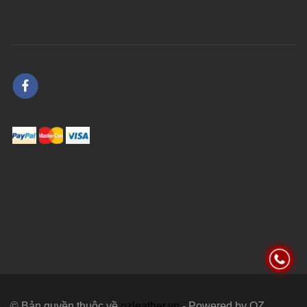
© Bản quyền thuộc về
ozleather.vn
- Powered by OZ