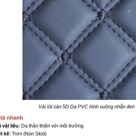
Vải lót sàn 5D Da PVC hình vuông nhẵn đen 
tả nhanh
 vật liệu:
Da thân thiện với môi trường
t kế:
Trơn (Non Skid)