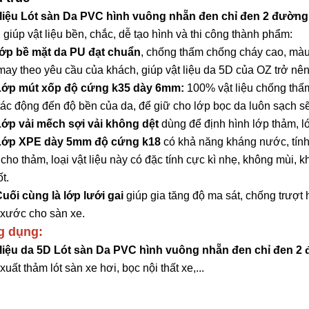
 liệu Lót sàn Da PVC hình vuông nhẵn đen chỉ đen 2 đường 
 giúp vật liệu bền, chắc, dễ tạo hình và thi công thành phẩm:
Lớp bề mặt da PU đạt chuẩn
, chống thấm chống cháy cao, màu
 may theo yêu cầu của khách, giúp vật liệu da 5D của OZ trở nê
 Lớp mút xốp độ cứng k35 dày 6mm:
100% vật liệu chống thấm
tác động đến độ bền của da, để giữ cho lớp bọc da luôn sạch s
 Lớp vải mếch sợi vải không dệt
dùng để định hình lớp thảm, lớ
 Lớp XPE dày 5mm độ cứng k18
có khả năng kháng nước, tính 
cho thảm, loại vật liệu này có đặc tính cực kì nhẹ, không mùi, 
ốt.
Cuối cùng là lớp lưới gai
giúp gia tăng độ ma sát, chống trượt
 xước cho sàn xe.
g dụng:
 liệu da 5D Lót sàn Da PVC hình vuông nhẵn đen chỉ đen 2 
xuất thảm lót sàn xe hơi, bọc nội thất xe,...