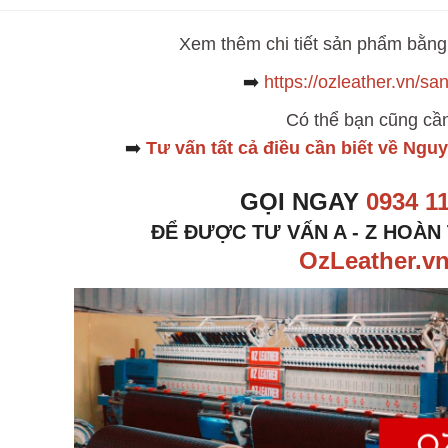
Xem thêm chi tiết sản phẩm bằng 
➡️
https://ozleather.vn/s
Có thể bạn cũng cầ
➡️
Tư vấn tất cả điều cần biết về Nguy
GỌI NGAY
0934 1
ĐỂ ĐƯỢC TƯ VẤN A - Z HOÀN
OzLeather.v