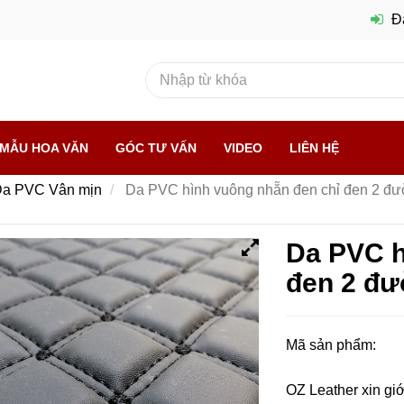
Đ
MẪU HOA VĂN
GÓC TƯ VẤN
VIDEO
LIÊN HỆ
a PVC Vân mịn
Da PVC hình vuông nhẵn đen chỉ đen 2 đườ
Da PVC h
đen 2 đư
Mã sản phẩm:
OZ Leather xin gi