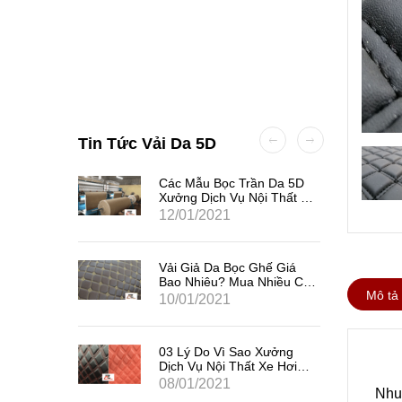
Tin Tức Vải Da 5D
hế Trên
Các Mẫu Bọc Trần Da 5D
h Phân
Xưởng Dịch Vụ Nội Thất Ô
Tô Nên Nhập Liền Tay
12/01/2021
Vải Giả Da Bọc Ghế Giá
Bao Nhiêu? Mua Nhiều Có
Mô tả
Được Giảm Giá Hay
10/01/2021
Không?
03 Lý Do Vì Sao Xưởng
Dịch Vụ Nội Thất Xe Hơi
Nên Nhập Vải Giả Da Bọc
08/01/2021
Nhu 
Ghế