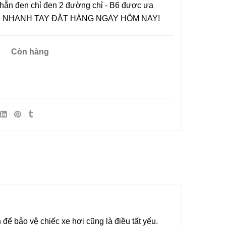
hẵn đen chỉ đen 2 đường chỉ - B6 được ưa
19. NHANH TAY ĐẶT HÀNG NGAY HÔM NAY!
Còn hàng
 Da 5D
Các Loại Da Bọc Ghế Trên
i Thất Ô
Thị Trường Và Cách Phân
 Tay
Biệt
07/08/2019
ế Giá
hiều Có
ay
Xưởng
Xe Hơi
 Da Bọc
để bảo vệ chiếc xe hơi cũng là điều tất yếu.