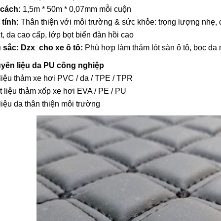
 cách:
1,5m * 50m * 0,07mm mỗi cuộn
 tính:
Thân thiện với môi trường & sức khỏe: trọng lượng nhẹ, 
t, da cao cấp, lớp bọt biển đàn hồi cao
 sắc: Dzx
cho xe ô tô:
Phù hợp làm thảm lót sàn ô tô, bọc da n
yên liệu da PU công nghiệp
liệu thảm xe hơi PVC / da / TPE / TPR
 liệu thảm xốp xe hơi EVA / PE / PU
liệu da thân thiện môi trường