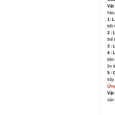
Vật
hảo,
1: 
tiết
2 :
thể 
3 :
4 :
bền 
ồn t
5 : 
trầy
Ứn
Vật
sản 