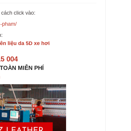
cách click vào:
an-pham/
n:
ên liệu da 5D xe hơi
15 004
 TOÀN MIỄN PHÍ
n