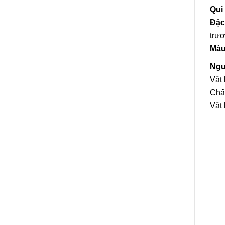
Qui
Đặc
trượ
Màu
Ngu
Vật 
Chất
Vật 