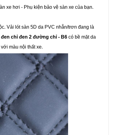
àn xe hơi - Phụ kiện bảo vệ sàn xe của bạn.
Da Bọc
9
ộc. Vải lót sàn 5D da PVC nhẵn/trơn đang là
 đen chỉ đen 2 đường chỉ - B6
có bề mặt da
Chất Và
với màu nội thất xe.