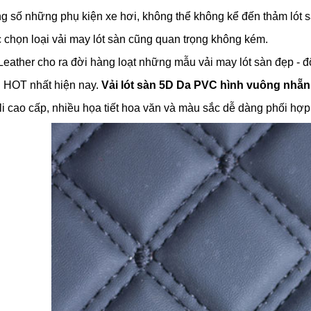
g số những phụ kiện xe hơi, không thể không kể đến thảm lót s
Bảng Giá Vải Giả 
Ghế Tốt Nhất 201
 chọn loại vải may lót sàn cũng quan trọng không kém.
13/08/2019
eather cho ra đời hàng loạt những mẫu vải may lót sàn đẹp - đ
 HOT nhất hiện nay.
Vải lót sàn 5D Da PVC hình vuông nhẵn
Da Cacbon – Khí 
Đẳng Cấp
li cao cấp, nhiều họa tiết hoa văn và màu sắc dễ dàng phối hợp 
13/11/2019