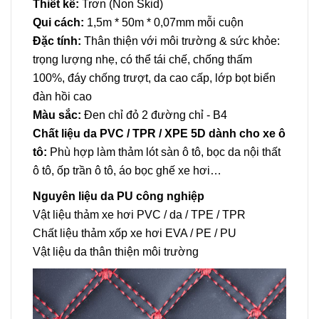
Thiết kế:
Trơn (Non Skid)
Qui cách:
1,5m * 50m * 0,07mm mỗi cuộn
Đặc tính:
Thân thiện với môi trường & sức khỏe:
trọng lượng nhẹ, có thể tái chế, chống thấm
100%, đáy chống trượt, da cao cấp, lớp bọt biển
đàn hồi cao
Màu sắc:
Đen chỉ đỏ 2 đường chỉ - B4
Chất liệu da PVC / TPR / XPE 5D dành cho xe ô
tô:
Phù hợp làm thảm lót sàn ô tô, bọc da nội thất
ô tô, ốp trần ô tô, áo bọc ghế xe hơi…
Nguyên liệu da PU công nghiệp
Vật liệu thảm xe hơi PVC / da / TPE / TPR
Chất liệu thảm xốp xe hơi EVA / PE / PU
Vật liệu da thân thiện môi trường