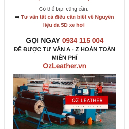
Có thể bạn cũng cần:
➡️
Tư vấn tất cả điều cần biết về Nguyên
liệu da 5D xe hơi
GỌI NGAY
0934 115 004
ĐỂ ĐƯỢC TƯ VẤN A - Z HOÀN TOÀN
MIỄN PHÍ
OzLeather.vn