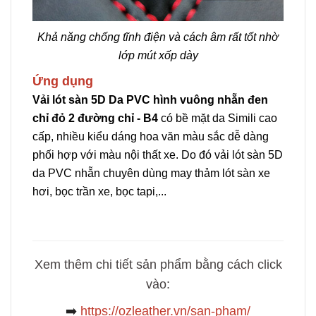
Khả năng chống tĩnh điện và cách âm rất tốt nhờ
lớp mút xốp dày
Ứng dụng
Vải lót sàn 5D Da PVC hình vuông nhẵn đen
chỉ đỏ 2 đường chỉ - B4
có bề mặt da Simili cao
cấp, nhiều kiểu dáng hoa văn màu sắc dễ dàng
phối hợp với màu nội thất xe. Do đó vải lót sàn 5D
da PVC nhẵn chuyên dùng may thảm lót sàn xe
hơi, bọc trần xe, bọc tapi,...
Xem thêm chi tiết sản phẩm bằng cách click
vào:
➡️
https://ozleather.vn/san-pham/