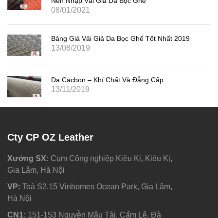
Nên Nhập Vải Giả Da Bọc Ghế
08/01/2021
Bảng Giá Vải Giả Da Bọc Ghế Tốt Nhất 2019
13/08/2019
Da Cacbon – Khí Chất Và Đẳng Cấp
13/11/2019
Cty CP OZ Leather
Xưởng SX:
Cụm Công nghiệp Kiêu Kị, Kiêu Kị,
Gia Lâm, Hà Nội
VP:
Toà S2.15 Vinhomes Ocean Park, Gia Lâm,
Hà Nội
CN1:
151-153 Nguyễn Mậu Tài, Cẩm Lệ, Đà