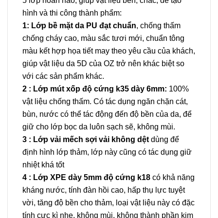
5 lớp hoàn hảo, giúp vật liệu bền, chắc, dễ tạo
hình và thi công thành phẩm:
1: Lớp bề mặt da PU đạt chuẩn
, chống thấm
chống cháy cao, màu sắc tươi mới, chuẩn tông
màu kết hợp họa tiết may theo yêu cầu của khách,
giúp vật liệu da 5D của OZ trở nên khác biệt so
với các sản phẩm khác.
2 : Lớp mút xốp độ cứng k35 dày 6mm:
100%
vật liệu chống thấm. Có tác dụng ngăn chặn cát,
bùn, nước có thể tác động đến độ bền của da, để
giữ cho lớp bọc da luôn sạch sẽ, không mùi.
3 : Lớp vải mếch sợi vải không dệt
dùng để
định hình lớp thảm, lớp này cũng có tác dụng giữ
nhiệt khá tốt
4 : Lớp XPE dày 5mm độ cứng k18
có khả năng
kháng nước, tính đàn hồi cao, hấp thụ lực tuyệt
vời, tăng độ bền cho thảm, loại vật liệu này có đặc
tính cực kì nhẹ, không mùi, không thành phần kim