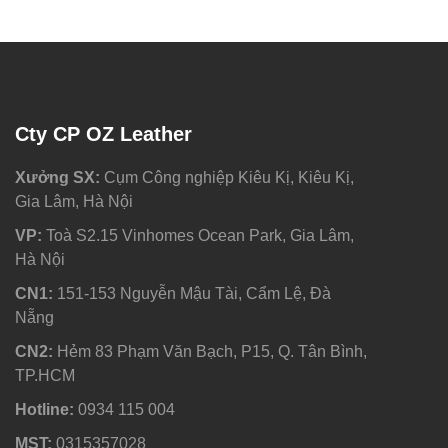
Cty CP OZ Leather
Xưởng SX:
Cụm Công nghiệp Kiêu Kị, Kiêu Kị,
Gia Lâm, Hà Nội
VP:
Toà S2.15 Vinhomes Ocean Park, Gia Lâm,
Hà Nội
CN1:
151-153 Nguyễn Mậu Tài, Cẩm Lệ, Đà
Nẵng
CN2:
Hẻm 83 Phạm Văn Bạch, P15, Q. Tân Bình,
TP.HCM
Hotline:
0934 115 004
MST:
0315357028