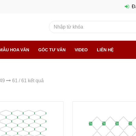
Đ
MẪU HOA VĂN
GÓC TƯ VẤN
VIDEO
LIÊN HỆ
 49
61 / 61 kết quả