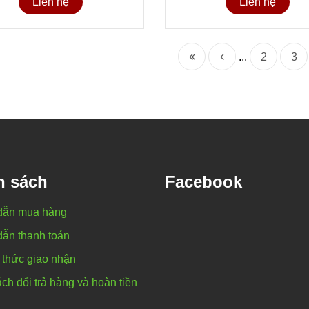
Liên hệ
Liên hệ
...
2
3
h sách
Facebook
dẫn mua hàng
ẫn thanh toán
thức giao nhận
ch đổi trả hàng và hoàn tiền