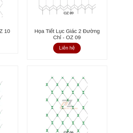
Da Bọc
9
OZ 10
Họa Tiết Lục Giác 2 Đường
Chỉ - OZ 09
Chất Và
Liên hệ