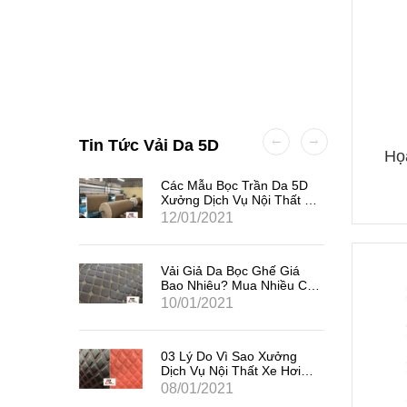
Tin Tức Vải Da 5D
Họ
hế Trên
Các Mẫu Bọc Trần Da 5D
h Phân
Xưởng Dịch Vụ Nội Thất Ô
Tô Nên Nhập Liền Tay
12/01/2021
Vải Giả Da Bọc Ghế Giá
Bao Nhiêu? Mua Nhiều Có
Được Giảm Giá Hay
10/01/2021
Không?
03 Lý Do Vì Sao Xưởng
Dịch Vụ Nội Thất Xe Hơi
Nên Nhập Vải Giả Da Bọc
08/01/2021
Ghế