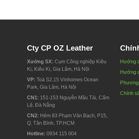
Cty CP OZ Leather
Chín
Xưởng SX:
Cụm Công nghiệp Kiêu
Hướng 
Kị, Kiêu Kị, Gia Lâm, Hà Nội
Hướng d
VP:
Toà S2.15 Vinhomes Ocean
Phương 
Park, Gia Lâm, Hà Nội
Chính sá
CN1:
151-153 Nguyễn Mậu Tài, Cẩm
Lệ, Đà Nẵng
CN2:
Hẻm 83 Phạm Văn Bạch, P15,
Q. Tân Bình, TP.HCM
Hotline:
0934 115 004