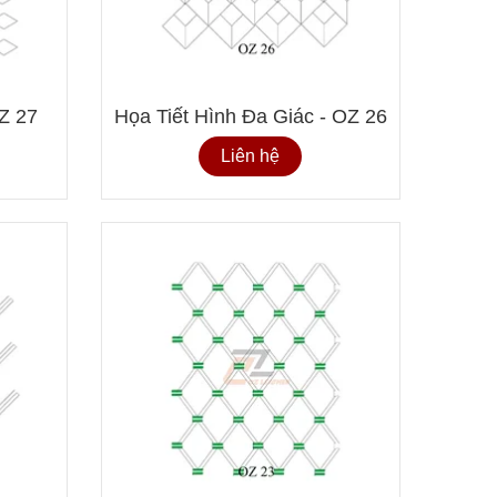
Da Bọc
9
OZ 27
Họa Tiết Hình Đa Giác - OZ 26
Chất Và
Liên hệ