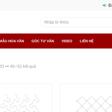
Đ
MẪU HOA VĂN
GÓC TƯ VẤN
VIDEO
LIÊN HỆ
 33
48 / 61 kết quả