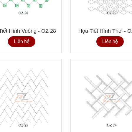
Bảng Giá Vải Giả 
Ghế Tốt Nhất 201
13/08/2019
Tiết Hình Vuông - OZ 28
Họa Tiết Hình Thoi - 
Da Cacbon – Khí 
Liên hệ
Liên hệ
Đẳng Cấp
13/11/2019