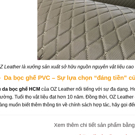
Z Leather là xưởng sản xuất sở hữu nguồn nguyên vật liệu cao 
►
Da bọc ghế PVC – Sự lựa chọn “đáng tiền” củ
u
da bọc ghế HCM
của OZ Leather nổi tiếng với sự đa dạng.
 trường. Tuổi thọ vật liệu đạt hơn 10 năm. Đồng thời, OZ Leath
ng muốn biết thêm thông tin về chính sách hợp tác, hãy gọi đến 
Xem thêm chi tiết sản phẩm bằng 