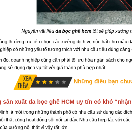
Bảng Giá Vải Giả 
Ghế Tốt Nhất 201
13/08/2019
Nguyên vật liệu
da bọc ghế hcm
tốt sẽ giúp xưởng n
Da Cacbon – Khí 
ng thường ưu tiên chọn các xưởng dịch vụ nội thất cho mẫu d
Đẳng Cấp
hiệp có những yếu tố tương thích với nhu cầu tiêu dùng càng
13/11/2019
 đó, doanh nghiệp cũng cần phải tối ưu hóa ngân sách cho n
ng sử dụng dịch vụ tốt với giá thành phù hợp nhất.
Những điều bạn chưa
 sản xuất da bọc ghế HCM uy tín có khó “nhận
inh là một trong những thành phố có nhu cầu sử dụng các dịch
nội thất cũng hoạt động sôi nổi tại đây. Nhu cầu hợp tác với cá
 của xưởng nội thất vì vậy rất lớn.