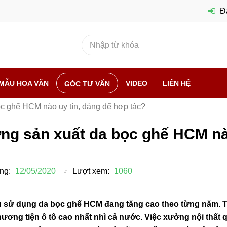
Đ
MẪU HOA VĂN
VIDEO
LIÊN HỆ
GÓC TƯ VẤN
c ghế HCM nào uy tín, đáng để hợp tác?
ng sản xuất da bọc ghế HCM nào
?
ng:
12/05/2020
Lượt xem:
1060
 sử dụng da bọc ghế HCM đang tăng cao theo từng năm. Th
ương tiện ô tô cao nhất nhì cả nước. Việc xưởng nội thất 