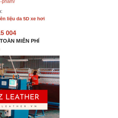
an-pham/
n:
ên liệu da 5D xe hơi
15 004
 TOÀN MIỄN PHÍ
n