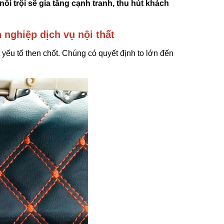
i trội sẽ gia tăng cạnh tranh, thu hút khách
 nghiệp dịch vụ nội thất
t yếu tố then chốt. Chúng có quyết định to lớn đến
 Da 5D
Các Loại Da Bọc Ghế Trên
i Thất Ô
Thị Trường Và Cách Phân
 Tay
Biệt
07/08/2019
ế Giá
hiều Có
ay
Xưởng
Xe Hơi
 Da Bọc