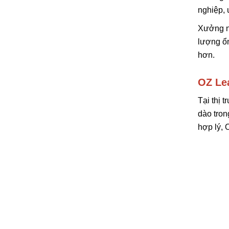
nghiệp, 
Xưởng nộ
lượng ổn
hơn.
OZ Lea
Tại thị 
dào tron
hợp lý, 