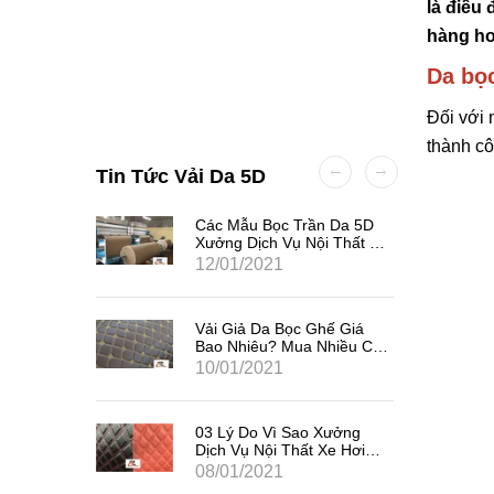
là điều
hàng hơ
Da bọc
Đối với 
thành c
Tin Tức Vải Da 5D
hế Trên
Các Mẫu Bọc Trần Da 5D
h Phân
Xưởng Dịch Vụ Nội Thất Ô
Tô Nên Nhập Liền Tay
12/01/2021
Vải Giả Da Bọc Ghế Giá
Bao Nhiêu? Mua Nhiều Có
Được Giảm Giá Hay
10/01/2021
Không?
03 Lý Do Vì Sao Xưởng
Dịch Vụ Nội Thất Xe Hơi
Nên Nhập Vải Giả Da Bọc
08/01/2021
Ghế