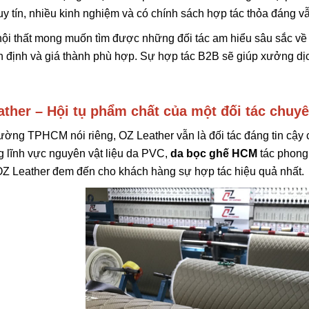
uy tín, nhiều kinh nghiệm và có chính sách hợp tác thỏa đáng v
i thất mong muốn tìm được những đối tác am hiểu sâu sắc về 
 định và giá thành phù hợp. Sự hợp tác B2B sẽ giúp xưởng dịch
ther – Hội tụ phẩm chất của một đối tác chuy
trường TPHCM nói riêng, OZ Leather vẫn là đối tác đáng tin cậy 
g lĩnh vực nguyên vật liệu da PVC,
da bọc ghế HCM
tác phong
OZ Leather đem đến cho khách hàng sự hợp tác hiệu quả nhất.