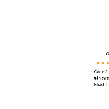
O
►►
Các mẫ
trên thị
Khách hà