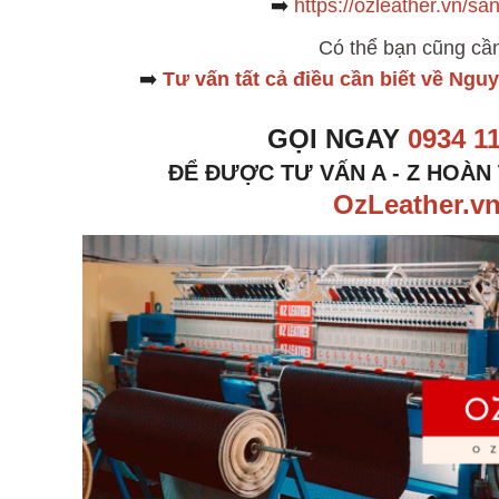
➡️
https://ozleather.vn/s
Có thể bạn cũng cầ
➡️
Tư vấn tất cả điều cần biết về Nguy
GỌI NGAY
0934 1
ĐỂ ĐƯỢC TƯ VẤN A - Z HOÀN
OzLeather.v