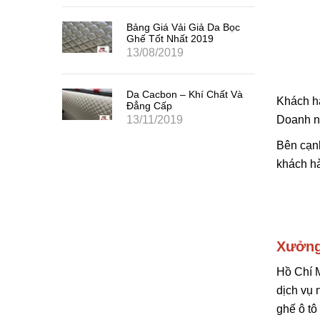
Bảng Giá Vải Giả Da Bọc
Ghế Tốt Nhất 2019
13/08/2019
Da Cacbon – Khí Chất Và
Khách hà
Đẳng Cấp
13/11/2019
Doanh ng
Bên cạnh
khách hà
Xưởng
Hồ Chí M
dịch vụ 
ghế ô tô