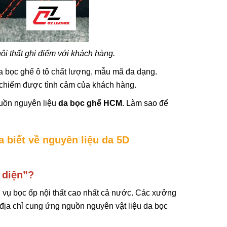
Da Bọc
9
ội thất ghi điểm với khách hàng.
Chất Và
a bọc ghế ô tô chất lượng, mẫu mã đa dạng.
 chiếm được tình cảm của khách hàng.
guồn nguyên liệu
da bọc ghế HCM
. Làm sao để
 biết về nguyên liệu da 5D
 diện”?
 vụ bọc ốp nội thất cao nhất cả nước. Các xưởng
c địa chỉ cung ứng nguồn nguyên vật liệu da bọc