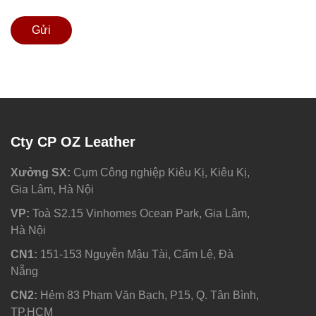
Gửi
Cty CP OZ Leather
Xưởng SX:
Cụm Công nghiệp Kiêu Kị, Kiêu Kị,
Gia Lâm, Hà Nội
VP:
Toà S2.15 Vinhomes Ocean Park, Gia Lâm,
Hà Nội
CN1:
151-153 Nguyễn Mậu Tài, Cẩm Lệ, Đà
Nẵng
CN2:
Hẻm 83 Phạm Văn Bạch, P15, Q. Tân Bình,
TP.HCM