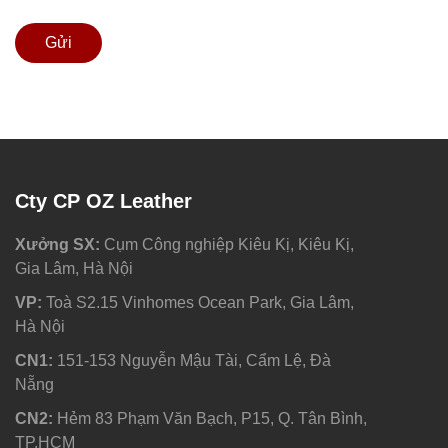
Gửi
Cty CP OZ Leather
Xưởng SX:
Cụm Công nghiệp Kiêu Kị, Kiêu Kị,
Gia Lâm, Hà Nội
VP:
Toà S2.15 Vinhomes Ocean Park, Gia Lâm,
Hà Nội
CN1:
151-153 Nguyễn Mậu Tài, Cẩm Lệ, Đà
Nẵng
CN2:
Hẻm 83 Phạm Văn Bạch, P15, Q. Tân Bình,
TP.HCM