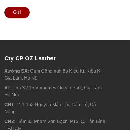
Gửi
Cty CP OZ Leather
Xưởng SX:
Cụm Công nghiệp Kiêu Kị, Kiêu Kị,
Gia Lâm, Hà Nội
VP:
Toà S2.15 Vinhomes Ocean Park, Gia Lâm,
Hà Nội
CN1:
151-153 Nguyễn Mậu Tài, Cẩm Lệ, Đà
Nẵng
CN2:
Hẻm 83 Phạm Văn Bạch, P15, Q. Tân Bình,
TP.HCM